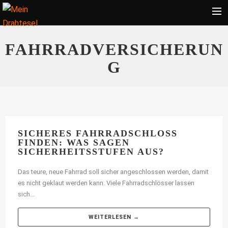
Startseite
FAHRRADVERSICHERUN
Bekleidung
G
Zubehör
Touren
Radsport
Ratgeber
SICHERES FAHRRADSCHLOSS
FINDEN: WAS SAGEN
Suche
SICHERHEITSSTUFEN AUS?
Das teure, neue Fahrrad soll sicher angeschlossen werden, damit
es nicht geklaut werden kann. Viele Fahrradschlösser lassen
sich...
WEITERLESEN →