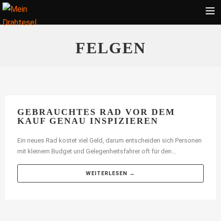
Startseite
FELGEN
Bekleidung
Zubehör
Touren
Radsport
GEBRAUCHTES RAD VOR DEM
KAUF GENAU INSPIZIEREN
Ratgeber
Ein neues Rad kostet viel Geld, darum entscheiden sich Personen
Suche
mit kleinem Budget und Gelegenheitsfahrer oft für den...
WEITERLESEN →