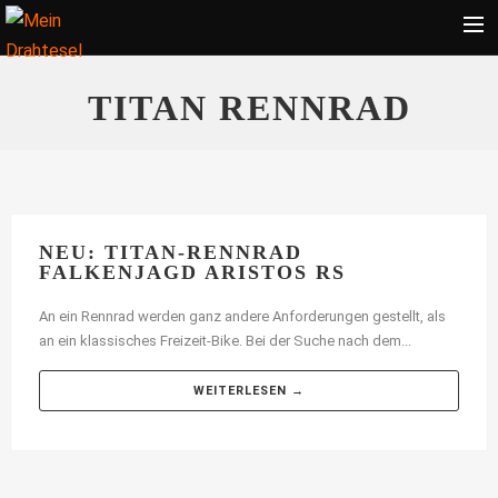
Startseite
TITAN RENNRAD
Bekleidung
Zubehör
Touren
Radsport
NEU: TITAN-RENNRAD
FALKENJAGD ARISTOS RS
Ratgeber
An ein Rennrad werden ganz andere Anforderungen gestellt, als
Suche
an ein klassisches Freizeit-Bike. Bei der Suche nach dem...
WEITERLESEN →