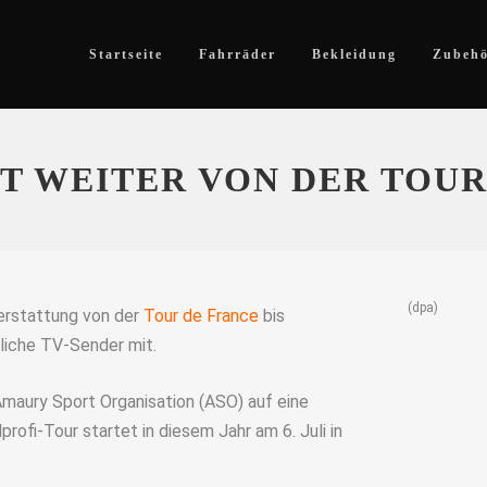
Startseite
Fahrräder
Bekleidung
Zubeh
T WEITER VON DER TOUR
(dpa)
erstattung von der
Tour de France
bis
tliche TV-Sender mit.
Amaury Sport Organisation (ASO) auf eine
rofi-Tour startet in diesem Jahr am 6. Juli in