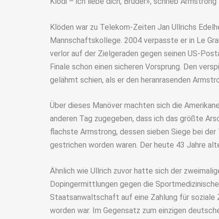
Klodi – ich liebe dich, Bruder», schrieb Armstron
Klöden war zu Telekom-Zeiten Jan Ullrichs Edelh
Mannschaftskollege. 2004 verpasste er in Le Gr
verlor auf der Zielgeraden gegen seinen US-Post
Finale schon einen sicheren Vorsprung. Den verspi
gelähmt schien, als er den heranrasenden Armstr
Über dieses Manöver machten sich die Amerikaner
anderen Tag zugegeben, dass ich das größte Arschl
flachste Armstrong, dessen sieben Siege bei de
gestrichen worden waren. Der heute 43 Jahre alt
Ähnlich wie Ullrich zuvor hatte sich der zweimal
Dopingermittlungen gegen die Sportmedizinische 
Staatsanwaltschaft auf eine Zahlung für soziale 
worden war. Im Gegensatz zum einzigen deutsche