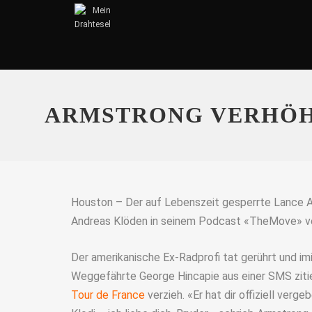
ARMSTRONG VERHÖH
Houston – Der auf Lebenszeit gesperrte Lance A
Andreas Klöden in seinem Podcast «TheMove» v
Der amerikanische Ex-Radprofi tat gerührt und imit
Weggefährte George Hincapie aus einer SMS zitie
Tour de France
verzieh. «Er hat dir offiziell ver