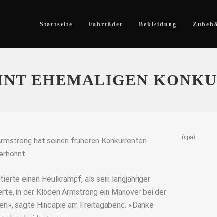
Startseite
Fahrräder
Bekleidung
Zubeh
NT EHEMALIGEN KONKU
(dpa)
rmstrong hat seinen früheren Konkurrenten
erhöhnt.
ierte einen Heulkrampf, als sein langjähriger
rte, in der Klöden Armstrong ein Manöver bei der
geben», sagte Hincapie am Freitagabend. «Danke