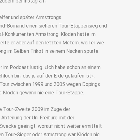
g zudem bei Instagram.
elfer und später Armstrongs
and-Bornand einen sicheren Tour-Etappensieg und
al-Konkurrenten Armstrong. Klöden hatte im
elte er aber auf den letzten Metern, weil er wie
ong im Gelben Trikot in seinem Nacken spürte.
 im Podcast lustig. «Ich habe schon an einem
och bin, das je auf der Erde gelaufen ist»,
r Tour zwischen 1999 und 2005 wegen Dopings
e Klöden gewann nie eine Tour-Etappe.
ige Tour-Zweite 2009 im Zuge der
Abteilung der Uni Freiburg mit der
Zwecke geeinigt, worauf nicht weiter ermittelt
n Tour-Sieger oder Armstrong war Klöden nie