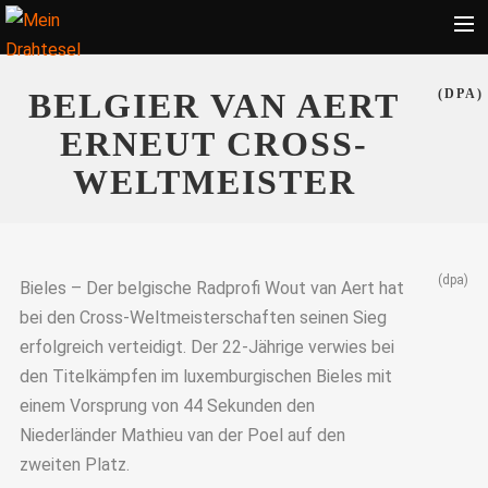
Startseite
BELGIER VAN AERT
(DPA)
Bekleidung
ERNEUT CROSS-
Zubehör
WELTMEISTER
Touren
Radsport
(dpa)
Ratgeber
Bieles – Der belgische Radprofi Wout van Aert hat
bei den Cross-Weltmeisterschaften seinen Sieg
Suche
erfolgreich verteidigt. Der 22-Jährige verwies bei
den Titelkämpfen im luxemburgischen Bieles mit
einem Vorsprung von 44 Sekunden den
Niederländer Mathieu van der Poel auf den
zweiten Platz.