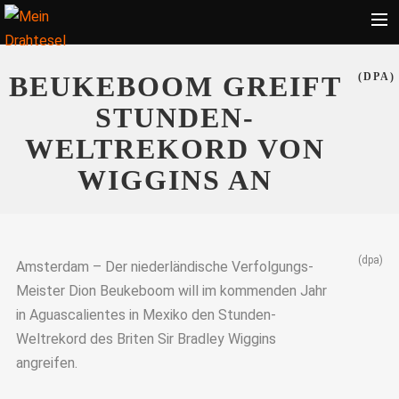
Startseite
BEUKEBOOM GREIFT
(DPA)
Bekleidung
STUNDEN-
Zubehör
WELTREKORD VON
Touren
WIGGINS AN
Radsport
Ratgeber
(dpa)
Suche
Amsterdam – Der niederländische Verfolgungs-
Meister Dion Beukeboom will im kommenden Jahr
in Aguascalientes in Mexiko den Stunden-
Weltrekord des Briten Sir Bradley Wiggins
angreifen.