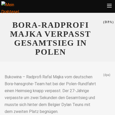
Startseite
BORA-RADPROFI
(DPA)
Bekleidung
MAJKA VERPASST
Zubehör
GESAMTSIEG IN
Touren
POLEN
Radsport
Ratgeber
(dpa)
Suche
Bukowina – Radprofi Rafal Majka vom deutschen
Bora-hansgrohe-Team hat bei der Polen-Rundfahrt
einen Heimsieg knapp verpasst. Der 27-Jährige
verpasste um zwei Sekunden den Gesamtsieg und
musste sich hinter dem Belgier Dylan Teuns mit
dem zweiten Platz begnügen.