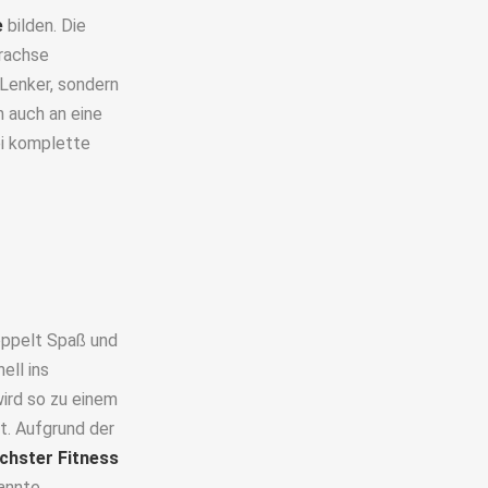
e
bilden. Die
erachse
 Lenker, sondern
h auch an eine
ei komplette
oppelt Spaß und
ell ins
wird so zu einem
. Aufgrund der
ichster Fitness
annte