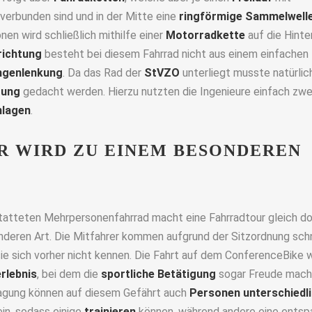
verbunden sind und in der Mitte eine
ringförmige Sammelwell
onen wird schließlich mithilfe einer
Motorradkette
auf die Hint
richtung
besteht bei diesem Fahrrad nicht aus einem einfachen
genlenkung
. Da das Rad der
StVZO
unterliegt musste natürlic
tung
gedacht werden. Hierzu nutzten die Ingenieure einfach zw
nlagen
.
R WIRD ZU EINEM BESONDEREN
tatteten Mehrpersonenfahrrad macht eine Fahrradtour gleich d
deren Art. Die Mitfahrer kommen aufgrund der Sitzordnung schn
sie sich vorher nicht kennen. Die Fahrt auf dem ConferenceBike 
rlebnis
, bei dem die
sportliche Betätigung
sogar Freude macht
agung können auf diesem Gefährt auch
Personen
unterschiedl
n, sodass einige
trainieren
können, während andere eine entsp