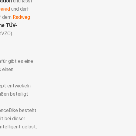
ation
und lässt
hrrad
und darf
uf dem
Radweg
ne TÜV-
tVZO).
für gibt es eine
s einen
ept entwickeln
ßen beteiligt
enceBike besteht
t bei dieser
ntelligent gelöst,