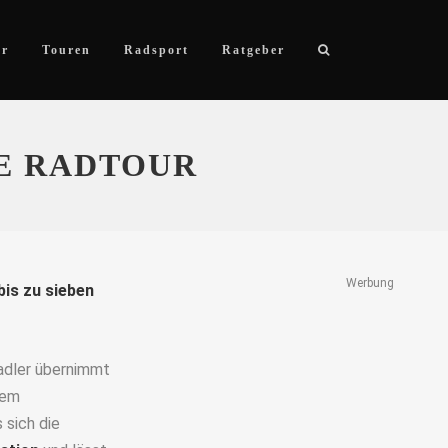
ör
Touren
Radsport
Ratgeber
RE RADTOUR
Werbung
bis zu sieben
Radler übernimmt
sem
 sich die