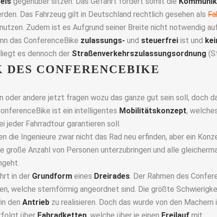
reis
gegenüber sitzen. Das Gefährt fördert somit die
Kommunik
rden. Das Fahrzeug gilt in Deutschland rechtlich gesehen als
Fa
nutzen. Zudem ist es Aufgrund seiner Breite nicht notwendig a
enn das ConferenceBike
zulassungs-
und
steuerfrei
ist und
kei
liegt es dennoch der
Straßenverkehrszulassungsordnung
(S
K DES CONFERENCEBIKE
in oder andere jetzt fragen wozu das ganze gut sein soll, doch da
onferenceBike ist ein intelligentes
Mobilitätskonzept
, welche
i jeder Fahrradtour garantieren soll.
die Ingenieure zwar nicht das Rad neu erfinden, aber ein Konz
e große Anzahl von Personen unterzubringen und alle gleicherma
ngeht.
hrt in der
Grundform
eines
Dreirades
. Der Rahmen des Confer
n, welche sternförmig angeordnet sind. Die größte Schwierigkei
rin den
Antrieb
zu realisieren. Doch das wurde von den Machern i
rfolgt über
Fahradketten
, welche über je einen
Freilauf
mit