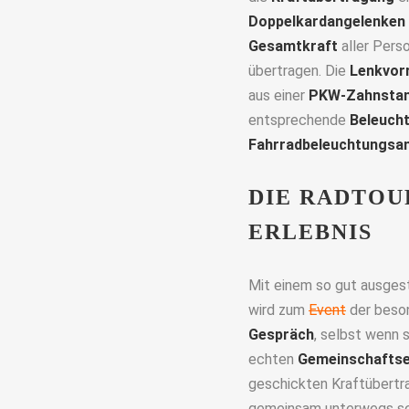
Doppelkardangelenken
Gesamtkraft
aller Pers
übertragen. Die
Lenkvor
aus einer
PKW-Zahnstan
entsprechende
Beleuch
Fahrradbeleuchtungsa
DIE RADTOU
ERLEBNIS
Mit einem so gut ausges
wird zum
Event
der beson
Gespräch
, selbst wenn 
echten
Gemeinschaftse
geschickten Kraftübertr
gemeinsam unterwegs sei