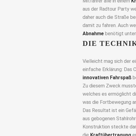
Mitfahrer alle in einem
K
aus der Radtour Party we
daher auch die Straße be
damit zu fahren. Auch w
Abnahme
benötigt unter
DIE TECHNI
Vielleicht mag sich der e
einfache Erklärung: Das C
innovativen Fahrspaß
be
Zu diesem Zweck mussten 
welches es ermöglicht di
was die Fortbewegung a
Das Resultat ist ein Gefä
aus gebogenen Stahlrohre
Konstruktion steckte da
die
Kraftübertragung
e