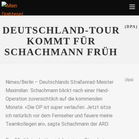
Startseite
DEUTSCHLAND-TOUR
(DPA)
Bekleidung
KOMMT FÜR
Zubehör
SCHACHMANN FRÜH
Touren
Radsport
(dpa)
Ratgeber
Nimes/Berlin – Deutschlands Straßenrad-Meister
Maximilian Schachmann blickt nach einer Hand-
Suche
Operation zuversichtlich auf die kommenden
Monate. «Die OP ist super verlaufen. Jetzt sitze
ich natürlich vor dem Fernseher und feuere meine
Teamkollegen an», sagte Schachmann der ARD.