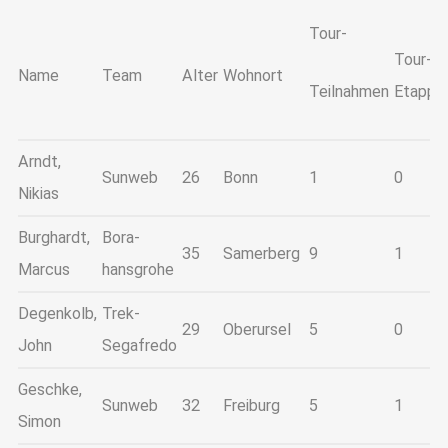
Tour-
Tour-
Name
Team
Alter
Wohnort
Teilnahmen
Etappe
Arndt,
Sunweb
26
Bonn
1
0
Nikias
Burghardt,
Bora-
35
Samerberg
9
1
Marcus
hansgrohe
Degenkolb,
Trek-
29
Oberursel
5
0
John
Segafredo
Geschke,
Sunweb
32
Freiburg
5
1
Simon