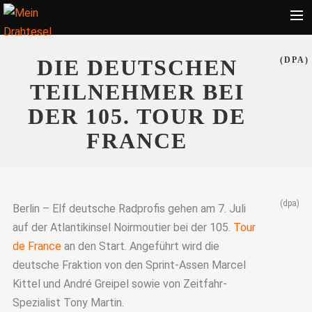
Startseite
DIE DEUTSCHEN
(DPA)
Bekleidung
TEILNEHMER BEI
Zubehör
DER 105. TOUR DE
Touren
FRANCE
Radsport
Ratgeber
(dpa)
Suche
Berlin – Elf deutsche Radprofis gehen am 7. Juli
auf der Atlantikinsel Noirmoutier bei der 105.
Tour
de France
an den Start. Angeführt wird die
deutsche Fraktion von den Sprint-Assen Marcel
Kittel und André Greipel sowie von Zeitfahr-
Spezialist Tony Martin.