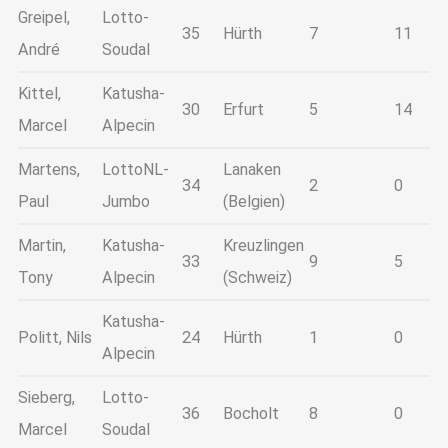
Greipel,
Lotto-
35
Hürth
7
11
André
Soudal
Kittel,
Katusha-
30
Erfurt
5
14
Marcel
Alpecin
Martens,
LottoNL-
Lanaken
34
2
0
Paul
Jumbo
(Belgien)
Martin,
Katusha-
Kreuzlingen
33
9
5
Tony
Alpecin
(Schweiz)
Katusha-
Politt, Nils
24
Hürth
1
0
Alpecin
Sieberg,
Lotto-
36
Bocholt
8
0
Marcel
Soudal