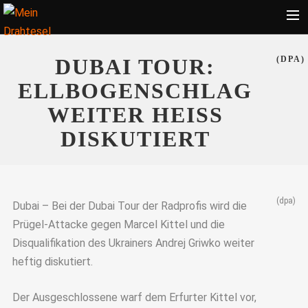
Startseite
DUBAI TOUR:
(DPA)
Bekleidung
ELLBOGENSCHLAG
Zubehör
WEITER HEISS D
Touren
ISKUTIERT
Radsport
Ratgeber
(dpa)
Suche
Dubai – Bei der Dubai Tour der Radprofis wird die
Prügel-Attacke gegen Marcel Kittel und die
Disqualifikation des Ukrainers Andrej Griwko weiter
heftig diskutiert.
Der Ausgeschlossene warf dem Erfurter Kittel vor,