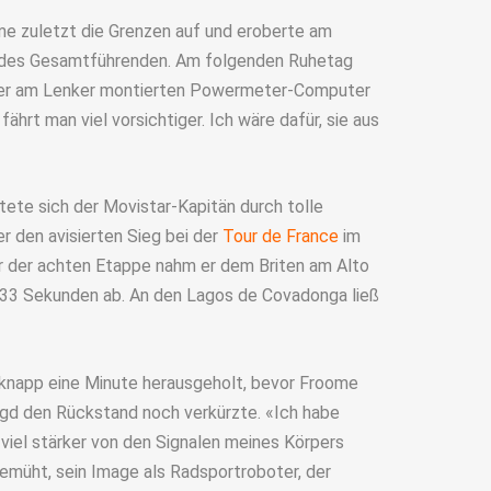
me zuletzt die Grenzen auf und eroberte am
 des Gesamtführenden. Am folgenden Ruhetag
t der am Lenker montierten Powermeter-Computer
ährt man viel vorsichtiger. Ich wäre dafür, sie aus
itete sich der Movistar-Kapitän durch tolle
er den avisierten Sieg bei der
Tour de France
im
er der achten Etappe nahm er dem Briten am Alto
 33 Sekunden ab. An den Lagos de Covadonga ließ
 knapp eine Minute herausgeholt, bevor Froome
agd den Rückstand noch verkürzte. «Ich habe
iel stärker von den Signalen meines Körpers
 bemüht, sein Image als Radsportroboter, der