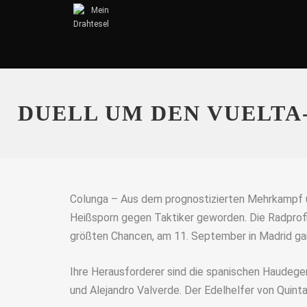
DUELL UM DEN VUELTA
Colunga – Aus dem prognostizierten Mehrkampf um
Heißsporn gegen Taktiker geworden. Die Radprofi
größten Chancen, am 11. September in Madrid g
Ihre Herausforderer sind die spanischen Haudegen
und Alejandro Valverde. Der Edelhelfer von Quinta