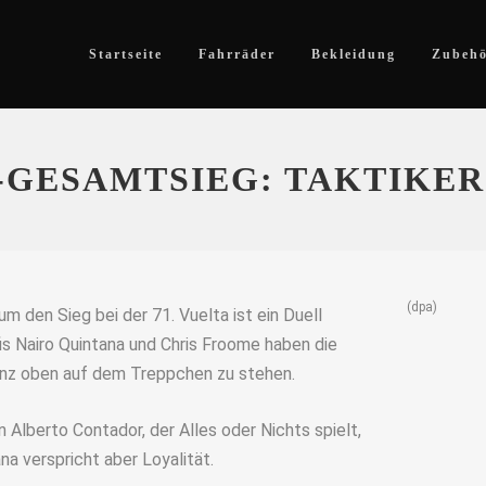
Startseite
Fahrräder
Bekleidung
Zubeh
-GESAMTSIEG: TAKTIKER
(dpa)
 den Sieg bei der 71. Vuelta ist ein Duell
s Nairo Quintana und Chris Froome haben die
anz oben auf dem Treppchen zu stehen.
 Alberto Contador, der Alles oder Nichts spielt,
na verspricht aber Loyalität.