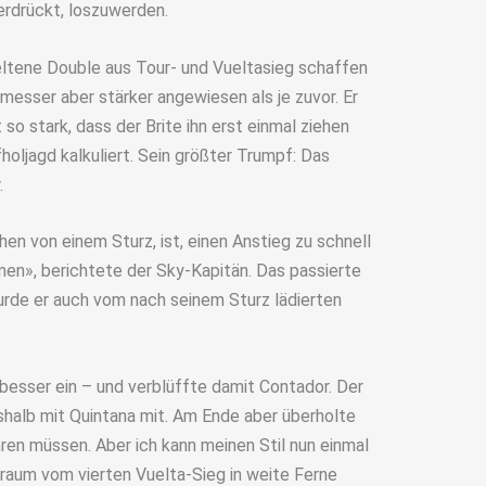
erdrückt, loszuwerden.
seltene Double aus Tour- und Vueltasieg schaffen
smesser aber stärker angewiesen als je zuvor. Er
so stark, dass der Brite ihn erst einmal ziehen
holjagd kalkuliert. Sein größter Trumpf: Das
.
en von einem Sturz, ist, einen Anstieg zu schnell
en», berichtete der Sky-Kapitän. Das passierte
rde er auch vom nach seinem Sturz lädierten
esser ein – und verblüffte damit Contador. Der
shalb mit Quintana mit. Am Ende aber überholte
hren müssen. Aber ich kann meinen Stil nun einmal
Traum vom vierten Vuelta-Sieg in weite Ferne