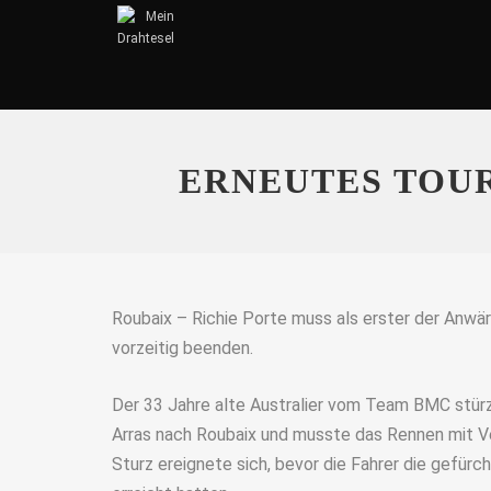
ERNEUTES TOUR
Roubaix – Richie Porte muss als erster der Anwä
vorzeitig beenden.
Der 33 Jahre alte Australier vom Team BMC stür
Arras nach Roubaix und musste das Rennen mit V
Sturz ereignete sich, bevor die Fahrer die gefür