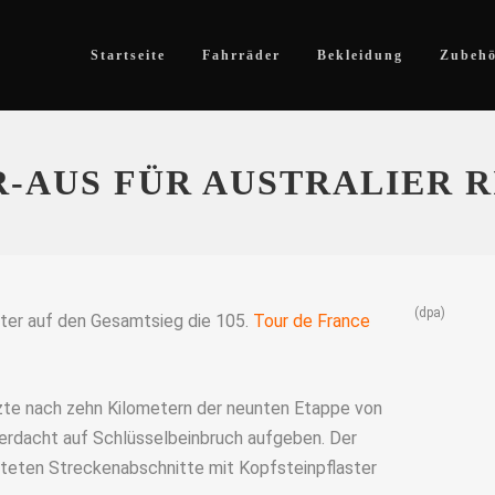
Startseite
Fahrräder
Bekleidung
Zubeh
-AUS FÜR AUSTRALIER R
(dpa)
rter auf den Gesamtsieg die 105.
Tour de France
zte nach zehn Kilometern der neunten Etappe von
erdacht auf Schlüsselbeinbruch aufgeben. Der
chteten Streckenabschnitte mit Kopfsteinpflaster