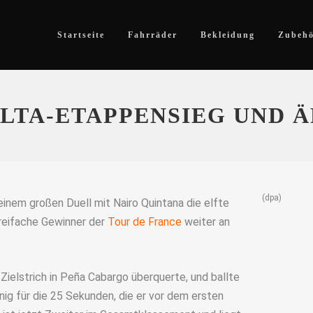
Startseite
Fahrräder
Bekleidung
Zubeh
LTA-ETAPPENSIEG UND 
(dpa)
inem großen Duell mit Nairo Quintana die elfte
reifache Gewinner der
Tour de France
weiter an
Zielstrich in Peña Cabargo überquerte, und ballte
nig für die 25 Sekunden, die er vor dem ersten