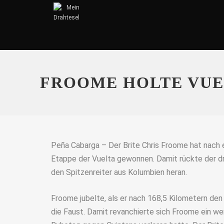
FROOME HOLTE VUE
Peña Cabarga – Der Brite Chris Froome hat nach e
Etappe der Vuelta gewonnen. Damit rückte der d
den Spitzenreiter aus Kolumbien heran.
Froome jubelte, als er nach 168,5 Kilometern den 
die Faust. Damit revanchierte sich Froome ein we