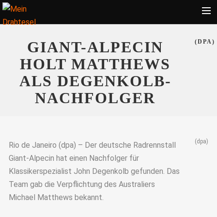
Startseite
GIANT-ALPECIN
(DPA)
Bekleidung
HOLT MATTHEWS
Zubehör
ALS DEGENKOLB-
Touren
NACHFOLGER
Radsport
Ratgeber
(dpa)
Suche
Rio de Janeiro (dpa) – Der deutsche Radrennstall
Giant-Alpecin hat einen Nachfolger für
Klassikerspezialist John Degenkolb gefunden. Das
Team gab die Verpflichtung des Australiers
Michael Matthews bekannt.