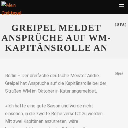
Startseite
GREIPEL MELDET
(DPA)
Bekleidung
ANSPRÜCHE AUF WM-
Zubehör
KAPITÄNSROLLE AN
Touren
Radsport
(dpa)
Ratgeber
Berlin – Der dreifache deutsche Meister André
Greipel hat Ansprüche auf die Kapitänsrolle bei der
Suche
Straßen-WM im Oktober in Katar angemeldet.
«Ich hatte eine gute Saison und würde nicht
einsehen, in die zweite Reihe versetzt zu werden.
Mit zwei Kapitänen anzutreten, wäre