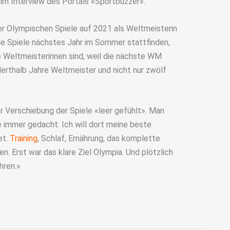
n im Interview des Portals «Sportbuzzer».
der Olympischen Spiele auf 2021 als Weltmeisterin
die Spiele nächstes Jahr im Sommer stattfinden,
de Weltmeisterinnen sind, weil die nächste WM
nderthalb Jahre Weltmeister und nicht nur zwölf
 Verschiebung der Spiele «leer gefühlt». Man
e immer gedacht: Ich will dort meine beste
et.
Training
, Schlaf, Ernährung, das komplette
en. Erst war das klare Ziel Olympia. Und plötzlich
hren.»