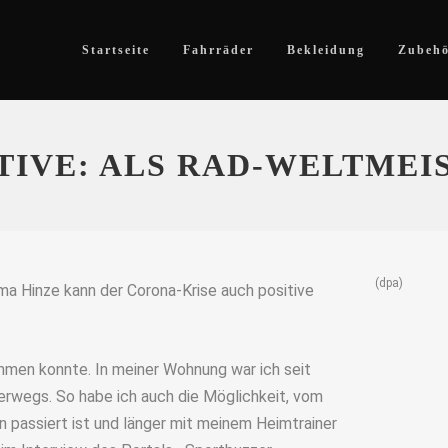
Startseite
Fahrräder
Bekleidung
Zubeh
ITIVE: ALS RAD-WELTMEI
(dpa)
ma Hinze kann der Corona-Krise auch positive
mmen konnte. In meiner Wohnung war ich seit
erwegs. So habe ich auch die Möglichkeit, vom
n passiert ist und länger mit meinem Heimtrainer