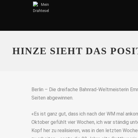
HINZE SIEHT DAS POS
Berlin – Die dreifache Bahnrad-Weltmeisterin Em
Seiten abgewinnen.
«Es ist ganz gut, dass ich nach der WM mal anko
Oktober gefühlt vier Wochen, ich war ständig unt
Kopf her zu realisieren, was in den letzten Woche