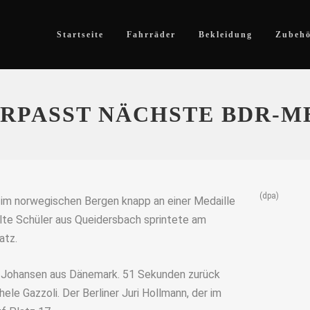
Startseite
Fahrräder
Bekleidung
Zubeh
RPASST NÄCHSTE BDR-M
(dpa)
 im norwegischen Bergen knapp an einer Medaille
alte Schüler aus Queidersbach sprintete am
atz.
us Johansen aus Dänemark. 51 Sekunden zurück
hele Gazzoli. Der Berliner Juri Hollmann, der im