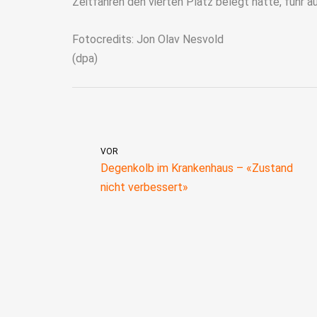
Zeitfahren den vierten Platz belegt hatte, fuhr au
Fotocredits: Jon Olav Nesvold
(dpa)
VOR
Degenkolb im Krankenhaus – «Zustand
nicht verbessert»