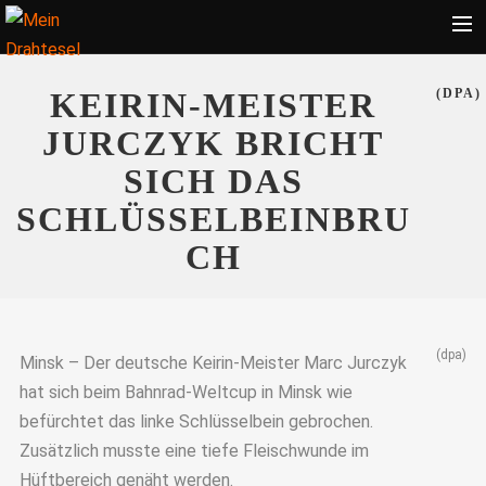
Startseite
KEIRIN-MEISTER
(DPA)
Bekleidung
JURCZYK BRICHT
Zubehör
SICH DAS
Touren
SCHLÜSSELBEINBRU
Radsport
CH
Ratgeber
Suche
(dpa)
Minsk – Der deutsche Keirin-Meister Marc Jurczyk
hat sich beim Bahnrad-Weltcup in Minsk wie
befürchtet das linke Schlüsselbein gebrochen.
Zusätzlich musste eine tiefe Fleischwunde im
Hüftbereich genäht werden.