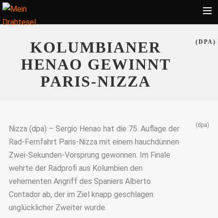
Startseite
KOLUMBIANER
(DPA)
Bekleidung
HENAO GEWINNT
Zubehör
PARIS-NIZZA
Touren
Radsport
(dpa)
Ratgeber
Nizza (dpa) – Sergio Henao hat die 75. Auflage der
Rad-Fernfahrt Paris-Nizza mit einem hauchdünnen
Suche
Zwei-Sekunden-Vorsprung gewonnen. Im Finale
wehrte der Radprofi aus Kolumbien den
vehementen Angriff des Spaniers Alberto
Contador ab, der im Ziel knapp geschlagen
unglücklicher Zweiter wurde.