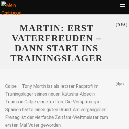
Startseite
MARTIN: ERST
(DPA)
Bekleidung
VATERFREUDEN –
Zubehör
DANN START INS
Touren
TRAININGSLAGER
Radsport
Ratgeber
(dpa)
Suche
Calpe – Tony Martin ist als letzter Radprofi im
Trainingslager seines neuen Katusha-Alpecin-
Teams in Calpe eingetroffen. Die Verspätung in
Spanien hatte einen guten Grund: Am vergangenen
Freitag ist der vierfache Zeitfahr-Weltmeister zum
ersten Mal Vater geworden.