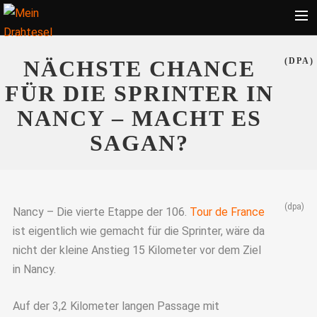
Startseite
NÄCHSTE CHANCE
(DPA)
Bekleidung
FÜR DIE SPRINTER IN
Zubehör
NANCY – MACHT ES
Touren
SAGAN?
Radsport
Ratgeber
(dpa)
Suche
Nancy – Die vierte Etappe der 106.
Tour de France
ist eigentlich wie gemacht für die Sprinter, wäre da
nicht der kleine Anstieg 15 Kilometer vor dem Ziel
in Nancy.
Auf der 3,2 Kilometer langen Passage mit