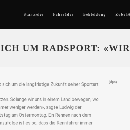
Startseite
Fahrräder
Bekleidung
Zubeh
SICH UM RADSPORT: «WI
(dpa)
sich um die langfristige Zukunft seiner Sportart.
tützen. Solange wir uns in einem Land bewegen, wo
immer weniger werden», sagte Ludwig der
tstag am Ostermontag. Ein Rennen nach dem
ufolge ist es so, dass die Rennfahrer immer