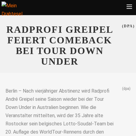
Startseite
RADPROFI GREIPEL
(DPA)
Bekleidung
FEIERT COMEBACK
Zubehör
BEI TOUR DOWN
Touren
UNDER
Radsport
Ratgeber
(dpa)
Suche
Berlin – Nach vierjähriger Abstinenz wird Radprofi
André Greipel seine Saison wieder bei der Tour
Down Under in Australien beginnen. Wie die
Veranstalter mitteilten, wird der 35 Jahre alte
Rostocker sein belgisches Lotto-Soudal-Team bei
20. Auflage des WorldTour-Rennens durch den