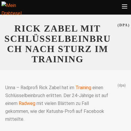
Startseite
RICK ZABEL MIT
(DPA)
Bekleidung
SCHLÜSSELBEINBRU
Zubehör
CH NACH STURZ IM
Touren
TRAINING
Radsport
Ratgeber
(dpa)
Suche
Unna – Radprofi Rick Zabel hat im
Training
einen
Schlüsselbeinbruch erlitten. Der 24-Jährige ist auf
einem
Radweg
mit vielen Blättern zu Fall
gekommen, wie der Katusha-Profi auf Facebook
mitteilte.