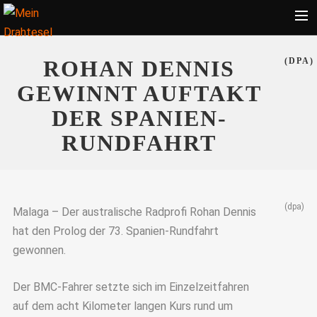
Startseite
ROHAN DENNIS
(DPA)
Bekleidung
GEWINNT AUFTAKT
Zubehör
DER SPANIEN-
Touren
RUNDFAHRT
Radsport
Ratgeber
(dpa)
Suche
Malaga – Der australische Radprofi Rohan Dennis
hat den Prolog der 73. Spanien-Rundfahrt
gewonnen.
Der BMC-Fahrer setzte sich im Einzelzeitfahren
auf dem acht Kilometer langen Kurs rund um