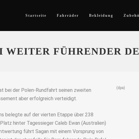
Startseite
Fahrräder
Bekleidung
Zubeh
I WEITER FÜHRENDER D
(dpa)
t bei der Polen-Rundfahrt seinen zweiten
sement aber erfolgreich verteidigt.
s belegte auf der vierten Etappe über 238
Platz hinter Tagessieger Caleb Ewan (Australien)
amtwertung führt Sagan mit einem Vorsprung von