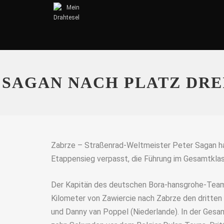
SAGAN NACH PLATZ DRE
Zabrze – Straßenrad-Weltmeister Peter Sagan ha
Etappensieg verpasst, die Führung im Gesamtklas
Der Kapitän des deutschen Bora-hansgrohe-Team
Kilometer von Zawiercie nach Zabrze den dritten 
und Danny van Poppel (Niederlande). In der Ges