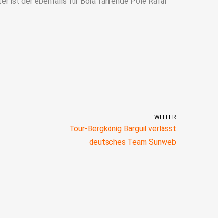
er ist der ebenfalls für Bora fahrende Pole Rafal
WEITER
Tour-Bergkönig Barguil verlässt
deutsches Team Sunweb