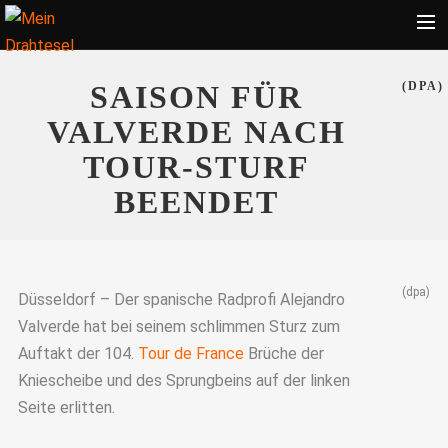
Startseite
SAISON FÜR
(DPA)
Bekleidung
VALVERDE NACH
Zubehör
TOUR-STURF
Touren
BEENDET
Radsport
Ratgeber
(dpa)
Suche
Düsseldorf – Der spanische Radprofi Alejandro
Valverde hat bei seinem schlimmen Sturz zum
Auftakt der 104.
Tour de France
Brüche der
Kniescheibe und des Sprungbeins auf der linken
Seite erlitten.