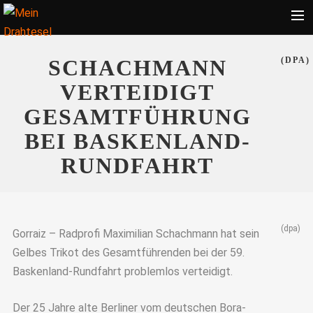
Startseite
SCHACHMANN
(DPA)
Bekleidung
VERTEIDIGT
Zubehör
GESAMTFÜHRUNG
Touren
BEI BASKENLAND-
Radsport
RUNDFAHRT
Ratgeber
Suche
(dpa)
Gorraiz – Radprofi Maximilian Schachmann hat sein
Gelbes Trikot des Gesamtführenden bei der 59.
Baskenland-Rundfahrt problemlos verteidigt.
Der 25 Jahre alte Berliner vom deutschen Bora-