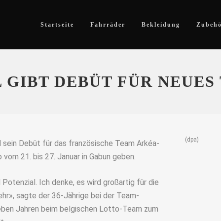
Startseite
Fahrräder
Bekleidung
Zubeh
 GIBT DEBÜT FÜR NEUES
(dpa)
d sein Debüt für das französische Team Arkéa-
 vom 21. bis 27. Januar in Gabun geben.
 Potenzial. Ich denke, es wird großartig für die
ehr», sagte der 36-Jährige bei der Team-
sieben Jahren beim belgischen Lotto-Team zum