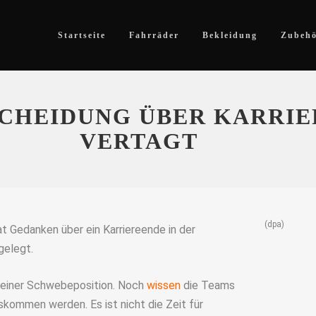
Startseite
Fahrräder
Bekleidung
Zubeh
SCHEIDUNG ÜBER KARRI
VERTAGT
(dpa)
t Gedanken über ein Karriereende in der
gelegt.
 einer Schwebeposition. Noch
wissen
die Teams
uskommen werden. Es ist nicht die Zeit für