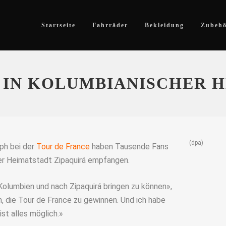
Startseite
Fahrräder
Bekleidung
Zubeh
 IN KOLUMBIANISCHER 
(dpa)
ph bei der
Tour de France
haben Tausende Fans
ner Heimatstadt Zipaquirá empfangen.
 Kolumbien und nach Zipaquirá bringen zu können»,
 die Tour de France zu gewinnen. Und ich habe
st alles möglich.»