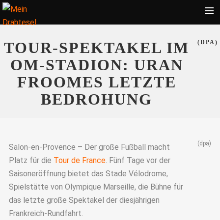
Startseite
TOUR-SPEKTAKEL IM
(DPA)
Bekleidung
OM-STADION: URAN
Zubehör
FROOMES LETZTE
Touren
BEDROHUNG
Radsport
Ratgeber
(dpa)
Suche
Salon-en-Provence – Der große Fußball macht
Platz für die
Tour de France
. Fünf Tage vor der
Saisoneröffnung bietet das Stade Vélodrome,
Spielstätte von Olympique Marseille, die Bühne für
das letzte große Spektakel der diesjährigen
Frankreich-Rundfahrt.