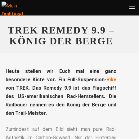
Startseite
TREK REMEDY 9.9 –
Bekleidung
KÖNIG DER BERGE
Zubehör
Touren
Radsport
Heute stellen wir Euch mal eine ganz
besondere Kiste vor. Ein Full-Suspension-
Bike
Ratgeber
von TREK. Das Remedy 9.9 ist das Flagschiff
Suche
des US-amerikanischen Rad-Herstellers. Die
Radbauer nennen es den König der Berge und
den Trail-Meister.
Zumindest auf dem Bild sieht man pure Rad-
Ästhetik im Carbon-Gewand. Nur der Hinterbau