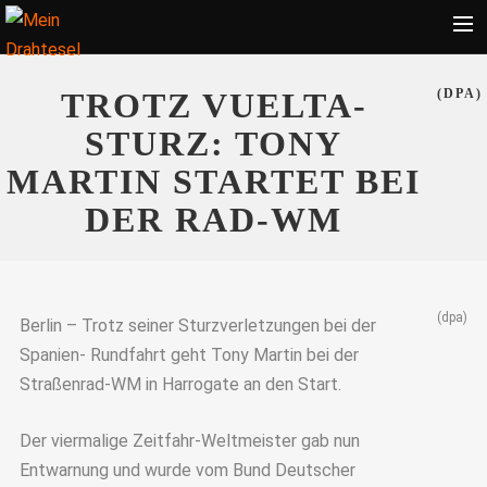
Startseite
TROTZ VUELTA-
(DPA)
Bekleidung
STURZ: TONY
Zubehör
MARTIN STARTET BEI
Touren
DER RAD-WM
Radsport
Ratgeber
(dpa)
Suche
Berlin – Trotz seiner Sturzverletzungen bei der
Spanien- Rundfahrt geht Tony Martin bei der
Straßenrad-WM in Harrogate an den Start.
Der viermalige Zeitfahr-Weltmeister gab nun
Entwarnung und wurde vom Bund Deutscher