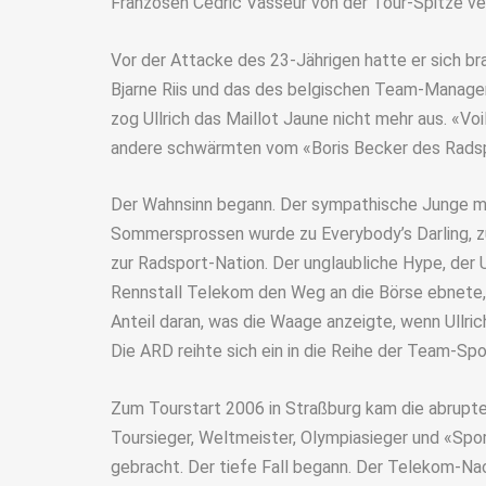
Franzosen Cedric Vasseur von der Tour-Spitze ver
Vor der Attacke des 23-Jährigen hatte er sich br
Bjarne Riis und das des belgischen Team-Managers
zog Ullrich das Maillot Jaune nicht mehr aus. «Voi
andere schwärmten vom «Boris Becker des Radsp
Der Wahnsinn begann. Der sympathische Junge m
Sommersprossen wurde zu Everybody’s Darling, 
zur Radsport-Nation. Der unglaubliche Hype, der U
Rennstall Telekom den Weg an die Börse ebnete,
Anteil daran, was die Waage anzeigte, wenn Ullri
Die ARD reihte sich ein in die Reihe der Team-Sp
Zum Tourstart 2006 in Straßburg kam die abrupt
Toursieger, Weltmeister, Olympiasieger und «Spo
gebracht. Der tiefe Fall begann. Der Telekom-Nac