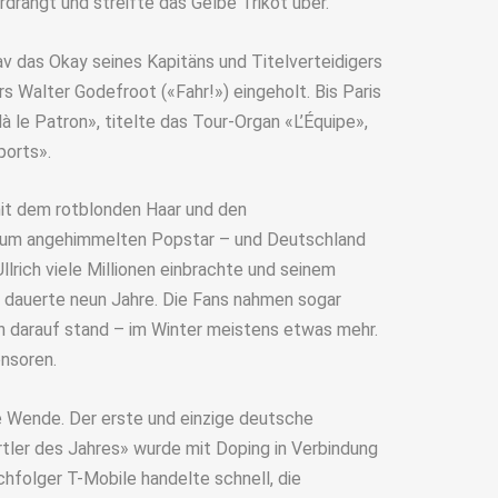
drängt und streifte das Gelbe Trikot über.
av das Okay seines Kapitäns und Titelverteidigers
 Walter Godefroot («Fahr!») eingeholt. Bis Paris
là le Patron», titelte das Tour-Organ «L’Équipe»,
orts».
it dem rotblonden Haar und den
zum angehimmelten Popstar – und Deutschland
llrich viele Millionen einbrachte und seinem
 dauerte neun Jahre. Die Fans nahmen sogar
ch darauf stand – im Winter meistens etwas mehr.
onsoren.
e Wende. Der erste und einzige deutsche
rtler des Jahres» wurde mit Doping in Verbindung
hfolger T-Mobile handelte schnell, die