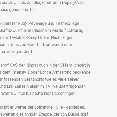
rch: Ullrich, der illegal mit dem Doping-Arzt
uss gehen – sofort.
nger Berater Rudy Pevenage und Teamkollege
chafts-Quartier in Blaesheim wurde fluchtartig
 einem T-Mobile-Rumpfteam. Nach langen
nem intensiven Rechtsstreit wurde dem
beutel zugeordnet.
shof CAS den längst auch in der Öffentlichkeit in
 mit dem Intensiv-Doper Lance Armstrong packende
umfassenden Geständnis wie es viele seiner
nd Erik Zabel in einer im TV live übertragenden
tene Ullrich bis heute nicht durchringen.
ns ist er weiter der volksnahe «Ulle» geblieben.
 zweiten diesjährigen Etappe, die von Düsseldorf