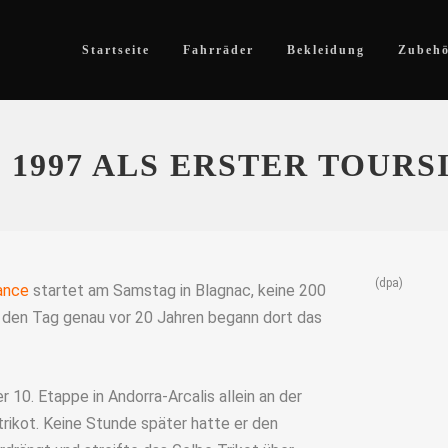
Startseite
Fahrräder
Bekleidung
Zubeh
 1997 ALS ERSTER TOUR
(dpa)
ance
startet am Samstag in Blagnac, keine 200
 den Tag genau vor 20 Jahren begann dort das
r 10. Etappe in Andorra-Arcalis allein an der
rikot. Keine Stunde später hatte er den