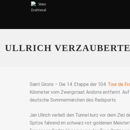
ULLRICH VERZAUBERTE
Saint Girons – Die 14. Etappe der 104.
Tour de Fr
Kilometer vom Zwergstaat Andorra entfernt. Auf
deutsche Sommermärchen des Radsports.
Jan Ullrich verließ den Tunnel kurz vor dem Ziel de
Spitze fahrend im schwarz-rot-goldenen Meistert