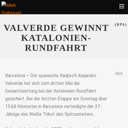
Startseite
VALVERDE GEWINNT
(DPA)
Bekleidung
KATALONIEN-
Zubehör
RUNDFAHRT
Touren
Radsport
(dpa)
Ratgeber
Barcelona – Der spanische Radprofi Alejandro
Valverde hat sich zum dritten Mal die
Suche
Gesamtwertung bei der Katalonien-Rundfahrt
gesichert. Bei der letzten Etappe am Sonntag über
154,8 Kilometer in Barcelona verteidigte der 37-
Jährige das Weiße Trikot des Spitzenreiters.