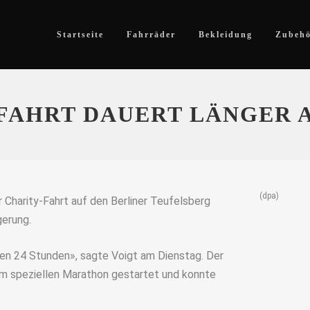
Startseite
Fahrräder
Bekleidung
Zubeh
FAHRT DAUERT LÄNGER A
(dpa)
r Charity-Fahrt auf den Berliner Teufelsberg
gerung.
rten 24 Stunden», sagte Voigt am Dienstag. Der
m speziellen Marathon gestartet und konnte