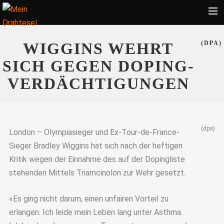
Startseite
WIGGINS WEHRT
(DPA)
Bekleidung
SICH GEGEN DOPING-
Zubehör
VERDÄCHTIGUNGEN
Touren
Radsport
(dpa)
Ratgeber
London – Olympiasieger und Ex-Tour-de-France-
Sieger Bradley Wiggins hat sich nach der heftigen
Suche
Kritik wegen der Einnahme des auf der Dopingliste
stehenden Mittels Triamcinolon zur Wehr gesetzt.
«Es ging nicht darum, einen unfairen Vorteil zu
erlangen. Ich leide mein Leben lang unter Asthma.