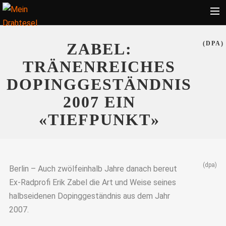
Startseite
ZABEL:
(DPA)
Bekleidung
TRÄNENREICHES
Zubehör
DOPINGGESTÄNDNIS
Touren
2007 EIN
Radsport
«TIEFPUNKT»
Ratgeber
Suche
(dpa)
Berlin – Auch zwölfeinhalb Jahre danach bereut
Ex-Radprofi Erik Zabel die Art und Weise seines
halbseidenen Dopinggeständnis aus dem Jahr
2007.