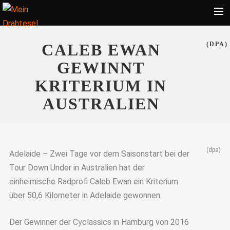
Startseite
CALEB EWAN
(DPA)
Bekleidung
GEWINNT
Zubehör
KRITERIUM IN
Touren
AUSTRALIEN
Radsport
Ratgeber
(dpa)
Suche
Adelaide – Zwei Tage vor dem Saisonstart bei der
Tour Down Under in Australien hat der
einheimische Radprofi Caleb Ewan ein Kriterium
über 50,6 Kilometer in Adelaide gewonnen.
Der Gewinner der Cyclassics in Hamburg von 2016