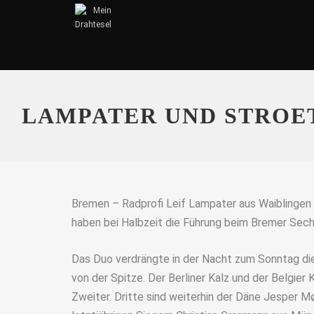
LAMPATER UND STROE
Bremen – Radprofi Leif Lampater aus Waiblingen 
haben bei Halbzeit die Führung beim Bremer Se
Das Duo verdrängte in der Nacht zum Sonntag die 
von der Spitze. Der Berliner Kalz und der Belgier
Zweiter. Dritte sind weiterhin der Däne Jesper M