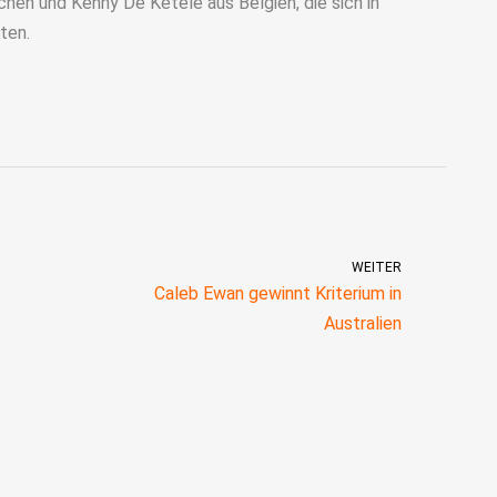
chen und Kenny De Ketele aus Belgien, die sich in
ten.
WEITER
Caleb Ewan gewinnt Kriterium in
Australien