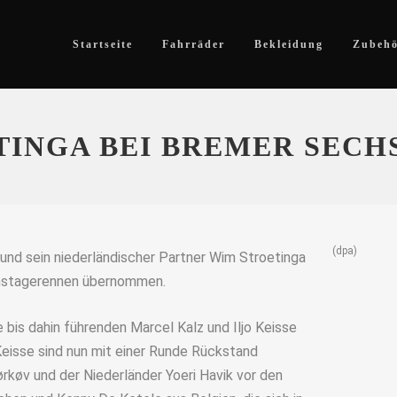
Startseite
Fahrräder
Bekleidung
Zubeh
TINGA BEI BREMER SEC
(dpa)
und sein niederländischer Partner Wim Stroetinga
chstagerennen übernommen.
bis dahin führenden Marcel Kalz und Iljo Keisse
 Keisse sind nun mit einer Runde Rückstand
ørkøv und der Niederländer Yoeri Havik vor den