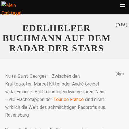
Startseite
EDELHELFER
(DPA)
Bekleidung
BUCHMANN AUF DEM
Zubehör
RADAR DER STARS
Touren
Radsport
(dpa)
Ratgeber
Nuits-Saint-Georges – Zwischen den
Kraftpaketen Marcel Kittel oder André Greipel
Suche
wirkt Emanuel Buchmann irgendwie verloren. Nein
– die Flachetappen der
Tour de France
sind nicht
wirklich die Welt des schmächtigen Radprofis aus
Ravensburg.