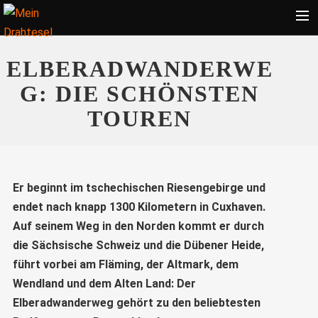
Startseite
ELBERADWANDERWE
Bekleidung
G: DIE SCHÖNSTEN
Zubehör
TOUREN
Touren
Radsport
Ratgeber
Er beginnt im tschechischen Riesengebirge und
endet nach knapp 1300 Kilometern in Cuxhaven.
Suche
Auf seinem Weg in den Norden kommt er durch
die Sächsische Schweiz und die Dübener Heide,
führt vorbei am Fläming, der Altmark, dem
Wendland und dem Alten Land: Der
Elberadwanderweg gehört zu den beliebtesten