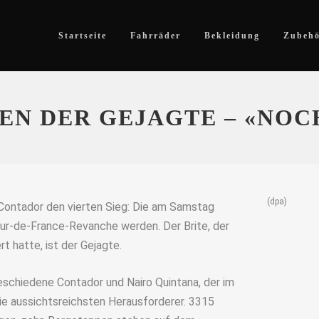
Startseite
Fahrräder
Bekleidung
Zubeh
IEN DER GEJAGTE – «NO
(dpa)
 Contador den vierten Sieg: Die am Samstag
ur-de-France-Revanche werden. Der Brite, der
rt hatte, ist der Gejagte.
schiedene Contador und Nairo Quintana, der im
d die aussichtsreichsten Herausforderer. 3315