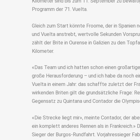
Kilometer sind bis zum 11. September zu bewält
Programm der 71. Vuelta.
Gleich zum Start könnte Froome, der in Spanien 
und Vuelta anstrebt, wertvolle Sekunden Vorspr
zählt der Brite in Ourense in Galizien zu den To
Kilometer.
«Das Team und ich hatten schon einen großartige
große Herausforderung – und ich habe da noch e
Vuelta in einem Jahr: das schaffte zuletzt der Fr
wirkenden Briten gilt die grundsätzliche Frage: R
Gegensatz zu Quintana und Contador die Olympisc
«Die Strecke liegt mir», meinte Contador, der abe
ein komplett anderes Rennen als in Frankreich.» 
Sieger der Burgos-Rundfahrt. Vorjahressieger Fabi