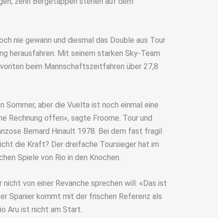
igen, zehn Bergetappen stehen auf dem
noch nie gewann und diesmal das Double aus Tour
ung herausfahren. Mit seinem starken Sky-Team
pfavoriten beim Mannschaftszeitfahren über 27,8
n Sommer, aber die Vuelta ist noch einmal eine
ine Rechnung offen», sagte Froome. Tour und
anzose Bernard Hinault 1978. Bei dem fast fragil
eicht die Kraft? Der dreifache Toursieger hat im
hen Spiele von Rio in den Knochen.
r nicht von einer Revanche sprechen will: «Das ist
Der Spanier kommt mit der frischen Referenz als
o Aru ist nicht am Start.