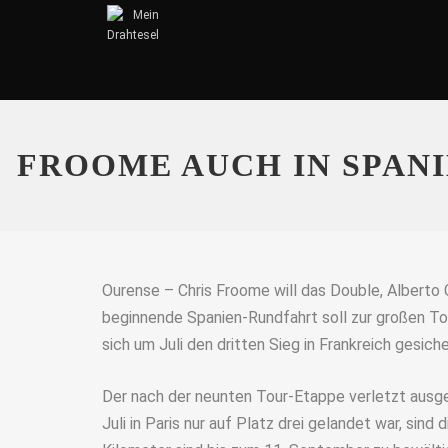
FROOME AUCH IN SPAN
Ourense – Chris Froome will das Double, Alberto
beginnende Spanien-Rundfahrt soll zur großen To
sich um Juli den dritten Sieg in Frankreich gesiche
Der nach der neunten Tour-Etappe verletzt ausge
Juli in Paris nur auf Platz drei gelandet war, sin