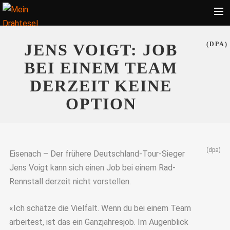
Startseite
JENS VOIGT: JOB
(DPA)
Bekleidung
BEI EINEM TEAM
Zubehör
DERZEIT KEINE
Touren
OPTION
Radsport
Ratgeber
(dpa)
Suche
Eisenach – Der frühere Deutschland-Tour-Sieger
Jens Voigt kann sich einen Job bei einem Rad-
Rennstall derzeit nicht vorstellen.
«Ich schätze die Vielfalt. Wenn du bei einem Team
arbeitest, ist das ein Ganzjahresjob. Im Augenblick