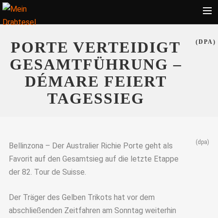
Startseite
PORTE VERTEIDIGT
(DPA)
Bekleidung
GESAMTFÜHRUNG –
Zubehör
DÉMARE FEIERT
Touren
TAGESSIEG
Radsport
Ratgeber
(dpa)
Suche
Bellinzona – Der Australier Richie Porte geht als
Favorit auf den Gesamtsieg auf die letzte Etappe
der 82. Tour de Suisse.
Der Träger des Gelben Trikots hat vor dem
abschließenden Zeitfahren am Sonntag weiterhin