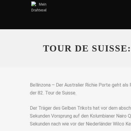
TOUR DE SUISS
Bellinzona – Der Australier Richie Porte geht als
der 82. Tour de Suisse.
Der Träger des Gelben Trikots hat vor dem absc
Sekunden Vorsprung auf den Kolumbianer Nairo Qu
Sekunden nach wie vor der Niederländer Wilco K