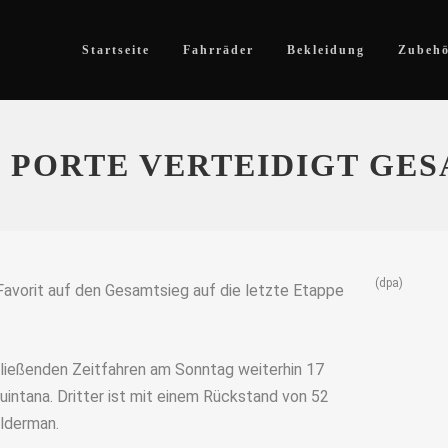
Startseite
Fahrräder
Bekleidung
Zubeh
E: PORTE VERTEIDIGT G
(dpa)
 Favorit auf den Gesamtsieg auf die letzte Etappe
hließenden Zeitfahren am Sonntag weiterhin 17
intana. Dritter ist mit einem Rückstand von 52
elderman.