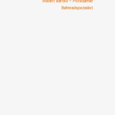
Robert Bartko – Potsdamer
Bahnradspezialist