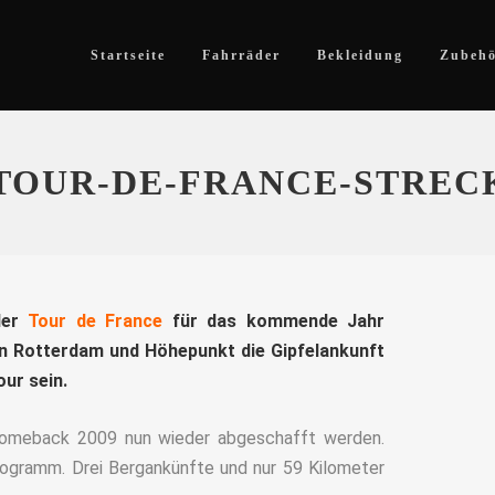
Startseite
Fahrräder
Bekleidung
Zubeh
TOUR-DE-FRANCE-STREC
der
Tour de France
für das kommende Jahr
 in Rotterdam und Höhepunkt die Gipfelankunft
ur sein.
Comeback 2009 nun wieder abgeschafft werden.
rogramm. Drei Bergankünfte und nur 59 Kilometer